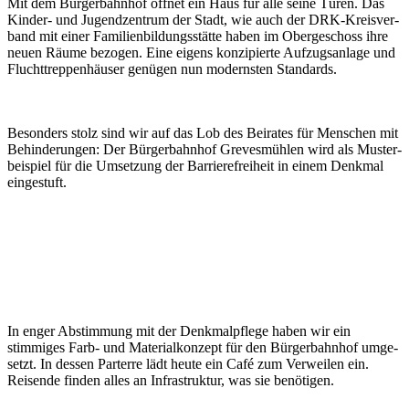
Mit dem Bürgerbahnhof öffnet ein Haus für alle seine Türen. Das
Kinder- und Jugend­zentrum der Stadt, wie auch der DRK-Kreis­ver­
band mit einer Familien­bil­dungs­stätte haben im Ober­geschoss ihre
neuen Räume bezogen. Eine eigens konzi­pierte Auf­zugs­anlage und
Flucht­treppen­häuser genügen nun modern­sten Stan­dards.
Besonders stolz sind wir auf das Lob des Beirates für Menschen mit
Behin­de­rungen: Der Bürger­bahn­hof Greves­mühlen wird als Muster­
bei­spiel für die Um­setz­ung der Barriere­frei­heit in einem Denk­mal
ein­ge­stuft.
In enger Abstimmung mit der Denkmal­pflege haben wir ein
stimmiges Farb- und Material­konzept für den Bürger­bahn­hof um­ge­
setzt. In dessen Par­ter­re lädt heute ein Café zum Ver­­weilen ein.
Reis­ende finden alles an Infra­­struktur, was sie benötigen.