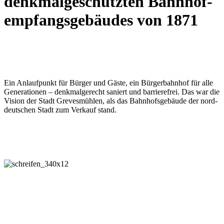
denkmal­ge­schützten Bahn­hof­
empf­angs­­gebäudes von 1871
Ein Anlaufpunkt für Bürger und Gäste, ein Bürger­bahn­hof für alle
Gene­ra­ti­onen – denkmal­gerecht saniert und barriere­frei. Das war die
Vision der Stadt Greves­mühlen, als das Bahn­hofs­gebäude der nord­
deutschen Stadt zum Ver­kauf stand.