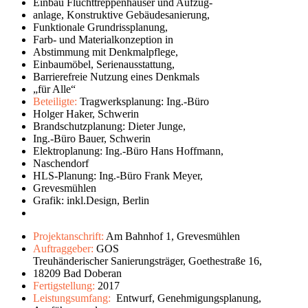
Einbau Fluchttreppenhäuser und Aufzug-
anlage, Konstruktive Gebäudesanierung,
Funktionale Grundrissplanung,
Farb- und Materialkonzeption in
Abstimmung mit Denkmalpflege,
Einbaumöbel, Serienausstattung,
Barrierefreie Nutzung eines Denkmals
„für Alle“
Beteiligte:
Tragwerksplanung: Ing.-Büro
Holger Haker, Schwerin
Brandschutzplanung: Dieter Junge,
Ing.-Büro Bauer, Schwerin
Elektroplanung: Ing.-Büro Hans Hoffmann,
Naschendorf
HLS-Planung: Ing.-Büro Frank Meyer,
Grevesmühlen
Grafik: inkl.Design, Berlin
leer
Projektanschrift:
Am Bahnhof 1, Grevesmühlen
Auftraggeber:
GOS
Treuhänderischer Sanierungsträger, Goethestraße 16,
18209 Bad Doberan
Fertigstellung:
2017
Leistungsumfang:
Entwurf, Genehmigungsplanung,