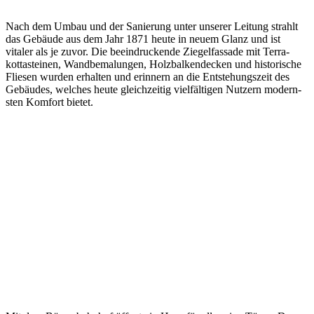
Nach dem Umbau und der Sanie­rung unter unserer Lei­tung strahlt
das Gebäu­de aus dem Jahr 1871 heute in neuem Glanz und ist
vitaler als je zuvor. Die beein­druck­ende Ziegel­fas­sade mit Terra­
kotta­steinen, Wand­bema­lungen, Holz­balken­decken und histo­rische
Fliesen wurden erhalten und erinnern an die Ent­steh­ungs­zeit des
Gebäudes, welches heute gleich­zeitig viel­fäl­tigen Nutzern modern­
sten Kom­fort bietet.