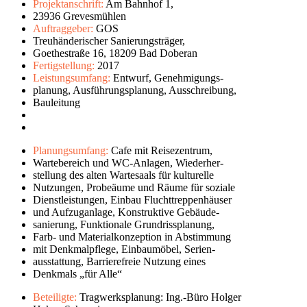
Projektanschrift:
Am Bahnhof 1,
23936 Grevesmühlen
Auftraggeber:
GOS
Treuhänderischer Sanierungsträger,
Goethestraße 16, 18209 Bad Doberan
Fertigstellung:
2017
Leistungsumfang:
Entwurf, Genehmigungs-
planung, Ausführungsplanung, Ausschreibung,
Bauleitung
leer
leer
Planungsumfang:
Cafe mit Reisezentrum,
Wartebereich und WC-Anlagen, Wiederher-
stellung des alten Wartesaals für kulturelle
Nutzungen, Probeäume und Räume für soziale
Dienstleistungen, Einbau Fluchttreppenhäuser
und Aufzuganlage, Konstruktive Gebäude-
sanierung, Funktionale Grundrissplanung,
Farb- und Materialkonzeption in Abstimmung
mit Denkmalpflege, Einbaumöbel, Serien-
ausstattung, Barrierefreie Nutzung eines
Denkmals „für Alle“
Beteiligte:
Tragwerksplanung: Ing.-Büro Holger