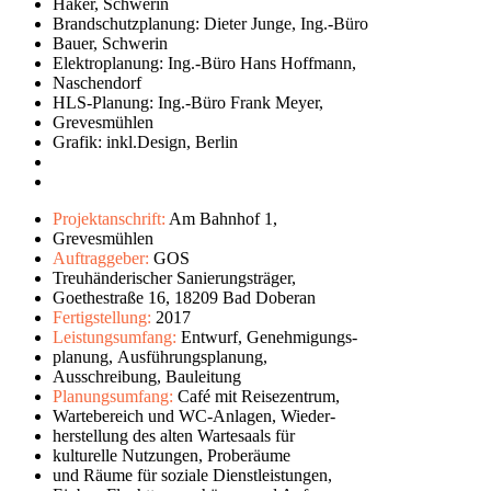
Haker, Schwerin
Brandschutzplanung: Dieter Junge, Ing.-Büro
Bauer, Schwerin
Elektroplanung: Ing.-Büro Hans Hoffmann,
Naschendorf
HLS-Planung: Ing.-Büro Frank Meyer,
Grevesmühlen
Grafik: inkl.Design, Berlin
leer
leer
Projektanschrift:
Am Bahnhof 1,
Grevesmühlen
Auftraggeber:
GOS
Treuhänderischer Sanierungsträger,
Goethestraße 16, 18209 Bad Doberan
Fertigstellung:
2017
Leistungsumfang:
Entwurf, Genehmigungs-
planung, Ausführungsplanung,
Ausschreibung, Bauleitung
Planungsumfang:
Café mit Reisezentrum,
Wartebereich und WC-Anlagen, Wieder-
herstellung des alten Wartesaals für
kulturelle Nutzungen, Proberäume
und Räume für soziale Dienstleistungen,