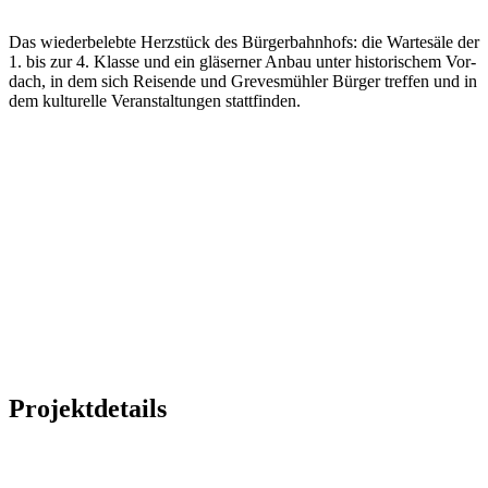
Das wiederbelebte Herz­stück des Bürger­bahn­hofs: die Warte­säle der
1. bis zur 4. Klasse und ein gläs­erner Anbau unter his­to­­rischem Vor­­
dach, in dem sich Rei­s­en­de und Greves­mühler Bürger treffen und in
dem kultur­elle Ver­an­stal­tungen statt­finden.
Projektdetails